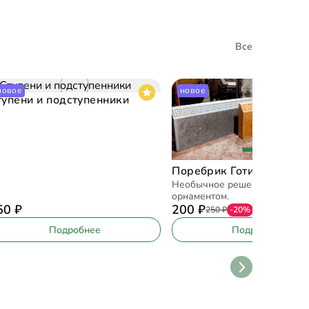
Все
новое
новое
тупени и подступенники
Поребрик Готика
Необычное решение с готич
орнаментом.
50
₽
200
₽
250
₽
-20%
Подробнее
Подробнее