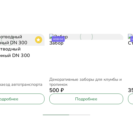
новое
Забор
С
отводный
нный DN 300
Декоративные заборы для клумбы и
заезд автотранспорта
тропинок
500
₽
3
одробнее
Подробнее